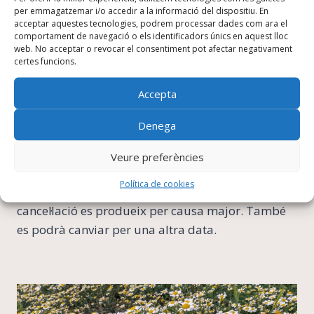
temporada alta, l’estada mínima a casa nostra és
per emmagatzemar i/o accedir a la informació del dispositiu. En
acceptar aquestes tecnologies, podrem processar dades com ara el
de 2 nits.
comportament de navegació o els identificadors únics en aquest lloc
web. No acceptar o revocar el consentiment pot afectar negativament
certes funcions.
Cancel·lacions
Accepta
Si el client no es presenta a l’establiment sense
Denega
avís, se li carregarà l’import total.
Veure preferències
El client pot cancel·lar gratis fins 14 dies abans de
Política de cookies
l’arribada. No s’aplicarà cap càrrec quan aquesta
cancel·lació es produeix per causa major. També
es podrà canviar per una altra data.