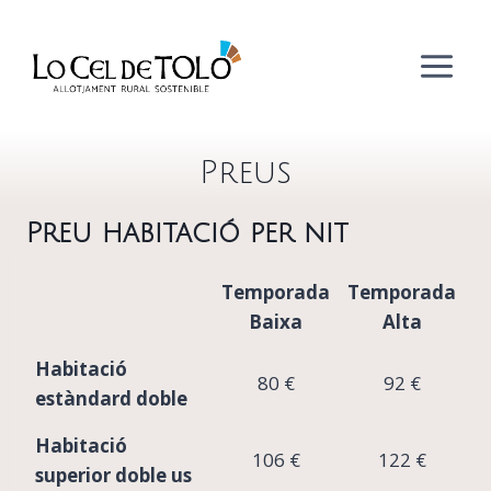
Vés
al
contingut
Preus
Preu habitació per nit
Temporada
Temporada
Baixa
Alta
Habitació
80 €
92 €
estàndard doble
Habitació
106 €
122 €
superior doble us