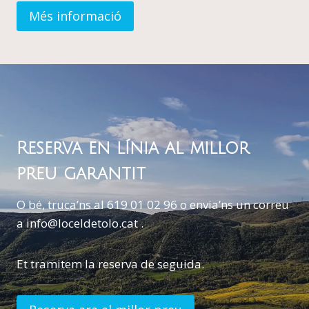
Més informació
Reserva en línia al millor
preu garantit
O bé, truca’ns al 619 01 02 96 o envia’ns un correu
a info@loceldetolo.cat .
Et tramitem la reserva de seguida.