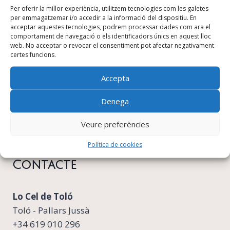
Turisme cultural
Per oferir la millor experiència, utilitzem tecnologies com les galetes
per emmagatzemar i/o accedir a la informació del dispositiu. En
Calendari de retirs i estades
acceptar aquestes tecnologies, podrem processar dades com ara el
comportament de navegació o els identificadors únics en aquest lloc
Retirs per a centres de ioga
web. No acceptar o revocar el consentiment pot afectar negativament
Cap d’any a Lo Cel de Toló
certes funcions.
Accepta
Casa sostenible
Habitacions
Denega
Reserves
Veure preferències
Xec regal
Política de cookies
Contacte
Lo Cel de Toló
Toló - Pallars Jussà
+34 619 010 296