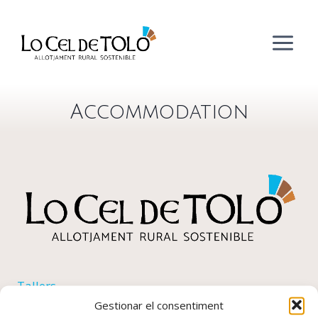
Vés
al
contingut
Accommodation
Tallers
Gestionar el consentiment
Senderisme