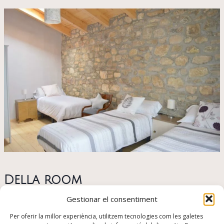
Della room
Gestionar el consentiment
Capacity: Up to 3 pax
From: 87.00 €
Per oferir la millor experiència, utilitzem tecnologies com les galetes