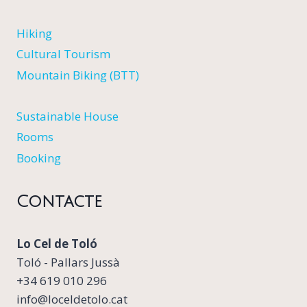
Hiking
Cultural Tourism
Mountain Biking (BTT)
Sustainable House
Rooms
Booking
Contacte
Lo Cel de Toló
Toló - Pallars Jussà
+34 619 010 296
info@loceldetolo.cat