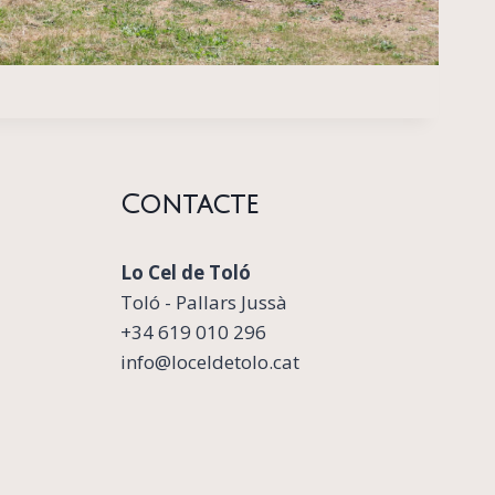
Contacte
Lo Cel de Toló
Toló - Pallars Jussà
+34 619 010 296
info@loceldetolo.cat