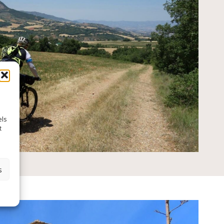
els
t
s