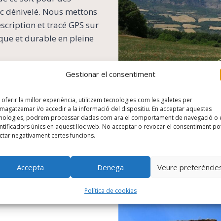
ec dénivelé. Nous mettons
escription et tracé GPS sur
ique et durable en pleine
Gestionar el consentiment
 VTT
 oferir la millor experiència, utilitzem tecnologies com les galetes per
agatzemar i/o accedir a la informació del dispositiu. En acceptar aquestes
nologies, podrem processar dades com ara el comportament de navegació o 
ntificadors únics en aquest lloc web. No acceptar o revocar el consentiment po
ctar negativament certes funcions.
Accepta
Denega
Veure preferèncie
Política de cookies