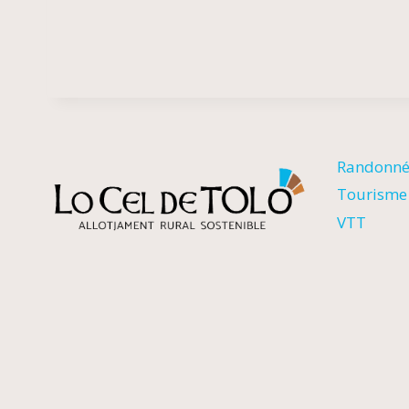
Randonn
Tourisme 
VTT