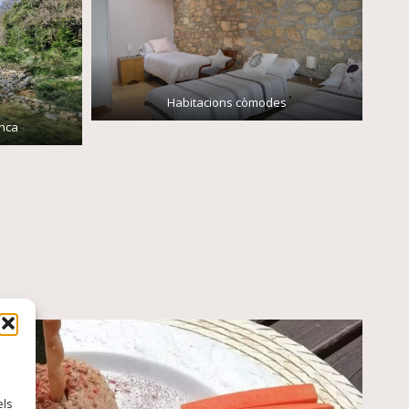
Habitacions còmodes
inca
els