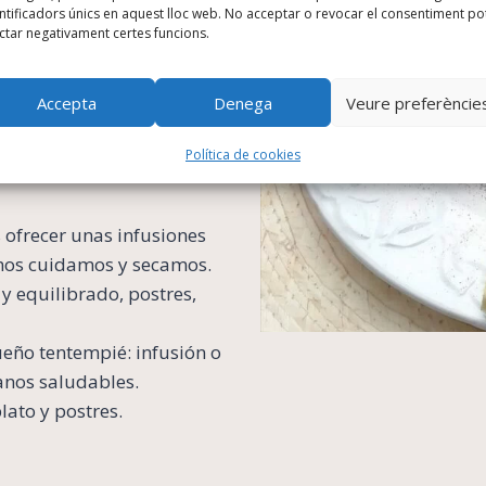
ntificadors únics en aquest lloc web. No acceptar o revocar el consentiment po
ptarnos a otras opciones
ctar negativament certes funcions.
Accepta
Denega
Veure preferèncie
gún día queréis hacer una
Política de cookies
ofrecer unas infusiones
smos cuidamos y secamos.
 equilibrado, postres,
eño tentempié: infusión o
anos saludables.
ato y postres.