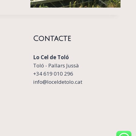
Contacte
Lo Cel de Toló
Toló - Pallars Jussà
+34 619 010 296
info@loceldetolo.cat