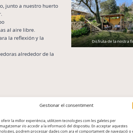
, junto a nuestro huerto
.
po
s al aire libre.
a la reflexión y la
Disfruta de la nostra f
edoras alrededor de la
Gestionar el consentiment
 oferir la millor experiència, utilitzem tecnologies com les galetes per
s. Te ofrecemos menús
agatzemar i/o accedir a la informació del dispositiu. En acceptar aquestes
uctos de nuestra huerta
nologies, podrem processar dades com ara el comportament de navegació o 